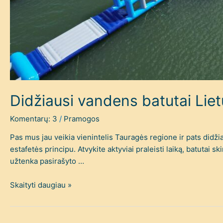
Didžiausi vandens batutai Liet
Komentarų: 3
/
Pramogos
Pas mus jau veikia vienintelis Tauragės regione ir pats didži
estafetės principu. Atvykite aktyviai praleisti laiką, batutai
užtenka pasirašyto …
Skaityti daugiau »