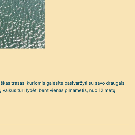
iškas trasas, kuriomis galėsite pasivaržyti su savo draugais
ų vaikus turi lydėti bent vienas pilnametis, nuo 12 metų