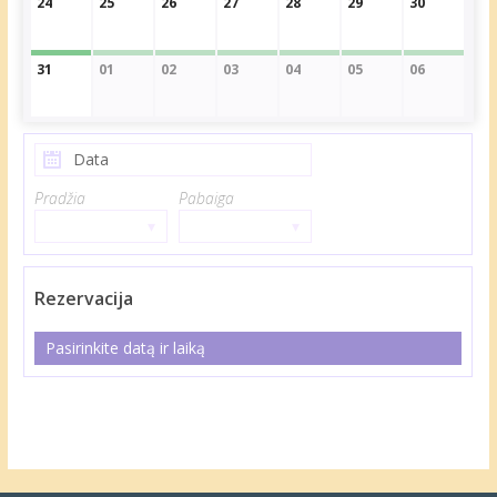
24
25
26
27
28
29
30
31
01
02
03
04
05
06
Pradžia
Pabaiga
▾
▾
Rezervacija
Pasirinkite datą ir laiką